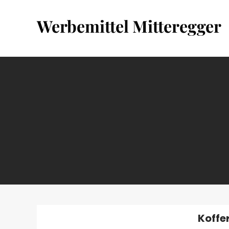
Skip
to
Werbemittel Mitteregger
content
Koffe