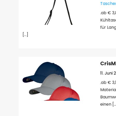
Taschen
.ab € 3,
Kühltas
für Lan
[…]
CrisM
11. Juni
.ab € 3
Materia
Baumwol
einen [