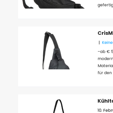
gefertig
Cris
|
Kein
–ab € 5
modern
Materia
für den
Kühlt
10. Feb