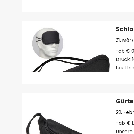
Schla
31. Mär
-ab € 0,
Druck: 
hautfre
Gürte
22. Feb
–ab € 1
Unsere 