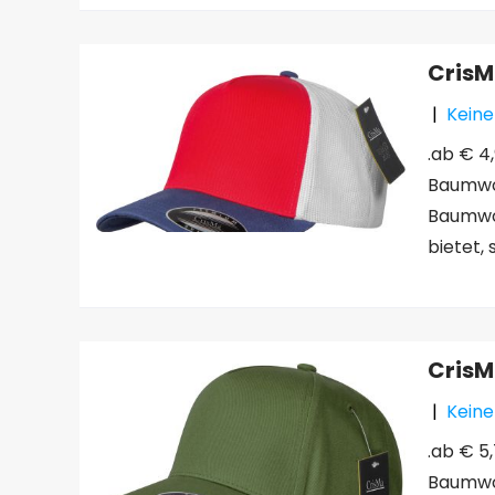
CrisM
|
Kein
.ab € 4
Baumwol
Baumwo
bietet,
CrisM
|
Kein
.ab € 5
Baumwol