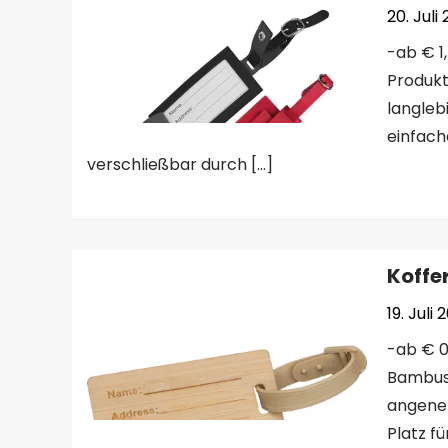
20. Juli
-ab € 1
Produkt
langlebi
einfach
verschließbar durch […]
Koffe
19. Juli 
-ab € 0
Bambus:
angeneh
Platz fü