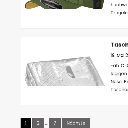
hochwer
Trageko
Tasch
19. Mai 
-ab € 0,
lagigen
Nase. P
Tasche
Seitennummerierung
1
2
…
7
Nächste
der