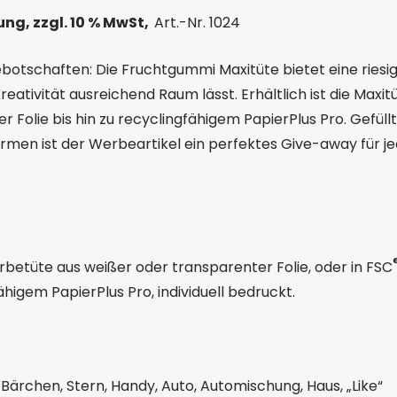
kung, zzgl. 10 % MwSt,
Art.-Nr. 1024
tschaften: Die Fruchtgummi Maxitüte bietet eine riesig
eativität ausreichend Raum lässt. Erhältlich ist die Maxit
 Folie bis hin zu recyclingfähigem PapierPlus Pro. Gefüllt
ormen ist der Werbeartikel ein perfektes Give-away für j
rbetüte aus weißer oder transparenter Folie, oder in FSC
higem PapierPlus Pro, individuell bedruckt.
ärchen, Stern, Handy, Auto, Automischung, Haus, „Like“