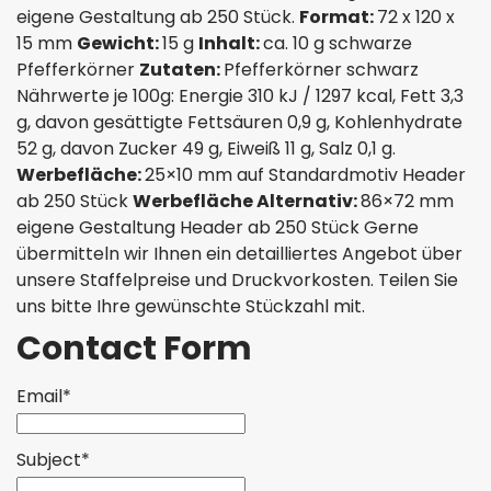
eigene Gestaltung ab 250 Stück.
Format:
72 x 120 x
15 mm
Gewicht:
15 g
Inhalt:
ca. 10 g schwarze
Pfefferkörner
Zutaten:
Pfefferkörner schwarz
Nährwerte je 100g: Energie 310 kJ / 1297 kcal, Fett 3,3
g, davon gesättigte Fettsäuren 0,9 g, Kohlenhydrate
52 g, davon Zucker 49 g, Eiweiß 11 g, Salz 0,1 g.
Werbefläche:
25×10 mm auf Standardmotiv Header
ab 250 Stück
Werbefläche Alternativ:
86×72 mm
eigene Gestaltung Header ab 250 Stück Gerne
übermitteln wir Ihnen ein detailliertes Angebot über
unsere Staffelpreise und Druckvorkosten. Teilen Sie
uns bitte Ihre gewünschte Stückzahl mit.
Contact Form
Email*
Subject*